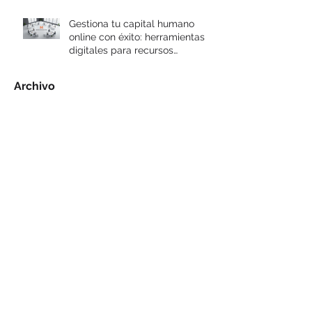
Gestiona tu capital humano
online con éxito: herramientas
digitales para recursos
humanos
Archivo
julio de 2026
(2)
2 entradas
mayo de 2026
(14)
14 entradas
abril de 2026
(4)
4 entradas
septiembre de 2020
(2)
2 entradas
marzo de 2020
(1)
1 entrada
diciembre de 2019
(1)
1 entrada
septiembre de 2019
(1)
1 entrada
abril de 2019
(1)
1 entrada
septiembre de 2017
(1)
1 entrada
marzo de 2017
(1)
1 entrada
febrero de 2017
(2)
2 entradas
octubre de 2016
(3)
3 entradas