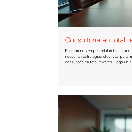
Consultoría en total 
En el mundo empresarial actual, atraer
necesitan estrategias efectivas para 
consultoría en total rewards juega un papel fundamental. Esta práctica no solo mejora la satisfacción laboral, sino
que también impulsa el crecimiento y l
en diseñar y gestionar un paquete